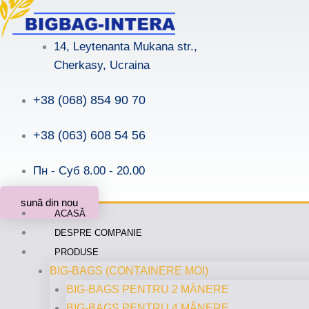
Skip
to
14, Leytenanta Mukana str.,
content
Cherkasy, Ucraina
+38 (068) 854 90 70
+38 (063) 608 54 56
Пн - Суб 8.00 - 20.00
sună din nou
ACASĂ
DESPRE COMPANIE
PRODUSE
BIG-BAGS (CONTAINERE MOI)
BIG-BAGS PENTRU 2 MÂNERE
BIG-BAGS PENTRU 4 MÂNERE