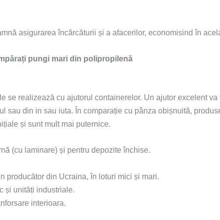
ă asigurarea încărcăturii și a afacerilor, economisind în acela
părați pungi mari din polipropilenă
ule se realizează cu ajutorul containerelor. Un ajutor excelent va
ul sau din in sau iuta. În comparație cu pânza obișnuită, produ
nițiale și sunt mult mai puternice.
nă (cu laminare) și pentru depozite închise.
producător din Ucraina, în loturi mici și mari.
și unități industriale.
nforsare interioara.