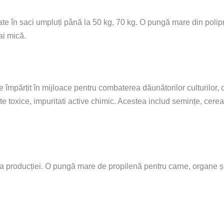
e în saci umpluți până la 50 kg, 70 kg. O pungă mare din polipr
ai mică.
 împărțit în mijloace pentru combaterea dăunătorilor culturilor, 
tante toxice, impuritati active chimic. Acestea includ semințe, ce
vă a producției. O pungă mare de propilenă pentru carne, organe 