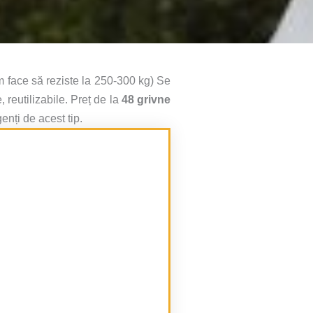
 face să reziste la 250-300 kg) Se
 reutilizabile. Preț de la
48 grivne
enți de acest tip.