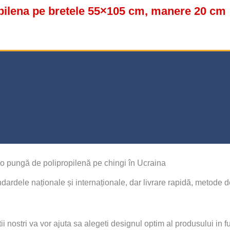
pilena pe bretele 55×105 cm, manere 20 cm
o pungă de polipropilenă pe chingi în Ucraina
dardele naționale și internaționale, dar livrare rapidă, metode 
nostri va vor ajuta sa alegeti designul optim al produsului in fu