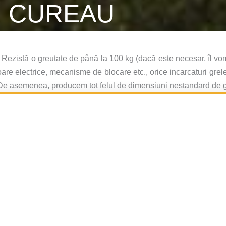
CUREAU
ezistă o greutate de până la 100 kg (dacă este necesar, îl vom
are electrice, mecanisme de blocare etc., orice incarcaturi grele,
oc. De asemenea, producem tot felul de dimensiuni nestandard de g