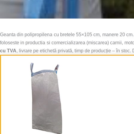
Geanta din polipropilena cu bretele 55×105 cm, manere 20 cm. R
foloseste in productia si comercializarea (miscarea) carnii, moto
cu TVA
, livrare pe etichetă privată, timp de producție – în st