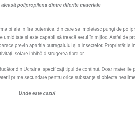
 aleasă polipropilena dintre diferite materiale
rma bilele in fire puternice, din care se impletesc pungi de poli
e umiditate și este capabil să treacă aerul în mijloc. Astfel de pro
rece previn apariția putregaiului și a insectelor. Proprietățile in
vității solare inhibă distrugerea fibrelor.
cător din Ucraina, specificați tipul de conținut. Doar materiile 
erii prime secundare pentru orice substanțe și obiecte nealime
Unde este cazul