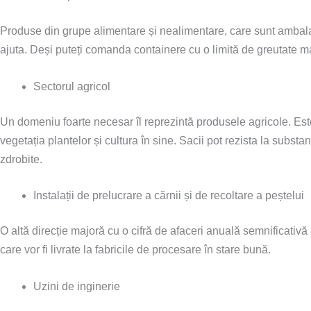
Produse din grupe alimentare și nealimentare, care sunt ambalat
ajuta. Deși puteți comanda containere cu o limită de greutate m
Sectorul agricol
Un domeniu foarte necesar îl reprezintă produsele agricole. Este
vegetația plantelor și cultura în sine. Sacii pot rezista la subs
zdrobite.
Instalații de prelucrare a cărnii și de recoltare a peștelui
O altă direcție majoră cu o cifră de afaceri anuală semnificati
care vor fi livrate la fabricile de procesare în stare bună.
Uzini de inginerie