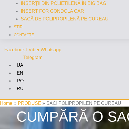
INSERȚII DIN POLIETILENĂ ÎN BIG BAG
INSERT FOR GONDOLA CAR
SACĂ DE POLIPROPILENĂ PE CUREAU
ȘTIRI
CONTACTE
Facebook-f
Viber
Whatsapp
Telegram
UA
EN
RO
RU
Home
PRODUSE
SACI POLIPROPILEN PE CUREAU
CUMPĂRĂ O SA