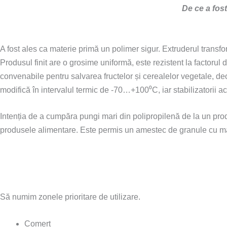
De ce a fost
A fost ales ca materie primă un polimer sigur. Extruderul transfo
Produsul finit are o grosime uniformă, este rezistent la factorul d
convenabile pentru salvarea fructelor și cerealelor vegetale, deoa
modifică în intervalul termic de -70…+100⁰С, iar stabilizatorii acti
Intenția de a cumpăra pungi mari din polipropilenă de la un produ
produsele alimentare. Este permis un amestec de granule cu mat
Să numim zonele prioritare de utilizare.
Comerț