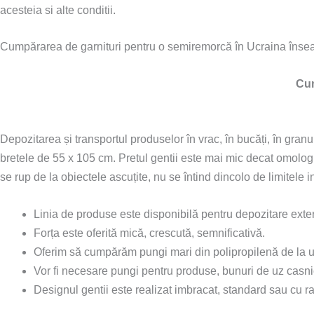
acesteia si alte conditii.
Cumpărarea de garnituri pentru o semiremorcă în Ucraina înseamn
Cum
Depozitarea și transportul produselor în vrac, în bucăți, în gran
bretele de 55 x 105 cm. Pretul gentii este mai mic decat omolog
se rup de la obiectele ascuțite, nu se întind dincolo de limitele i
Linia de produse este disponibilă pentru depozitare exter
Forța este oferită mică, crescută, semnificativă.
Oferim să cumpărăm pungi mari din polipropilenă de la un 
Vor fi necesare pungi pentru produse, bunuri de uz casnic 
Designul gentii este realizat imbracat, standard sau cu ra