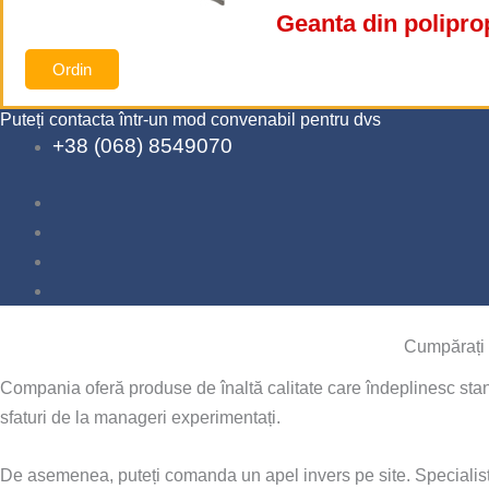
Geanta din polipro
Ordin
Puteți contacta într-un mod convenabil pentru dvs
+38 (068) 8549070
Cumpărați 
Compania oferă produse de înaltă calitate care îndeplinesc stan
sfaturi de la manageri experimentați.
De asemenea, puteți comanda un apel invers pe site. Specialistii 