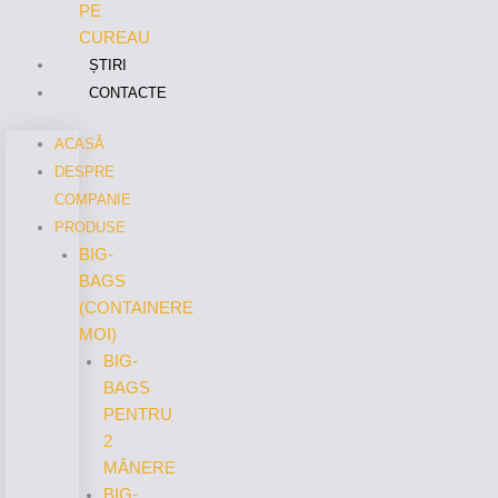
PE
CUREAU
ȘTIRI
CONTACTE
ACASĂ
DESPRE
COMPANIE
PRODUSE
BIG-
BAGS
(CONTAINERE
MOI)
BIG-
BAGS
PENTRU
2
MÂNERE
BIG-