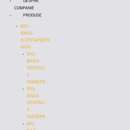
DESPRE
COMPANIE
PRODUSE
BIG-
BAGS
(CONTAINERE
MOI)
BIG-
BAGS
PENTRU
2
MÂNERE
BIG-
BAGS
PENTRU
4
MÂNERE
BIG