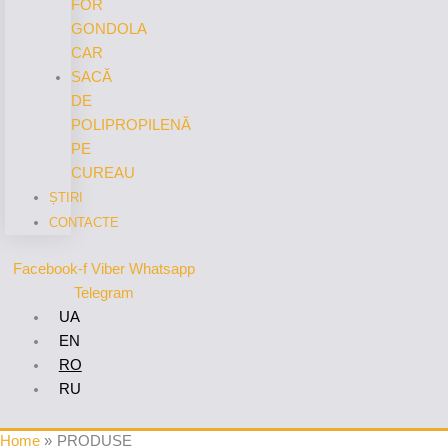
FOR
GONDOLA
CAR
SACĂ
DE
POLIPROPILENĂ
PE
CUREAU
ȘTIRI
CONTACTE
Facebook-f
Viber
Whatsapp
Telegram
UA
EN
RO
RU
Home
PRODUSE