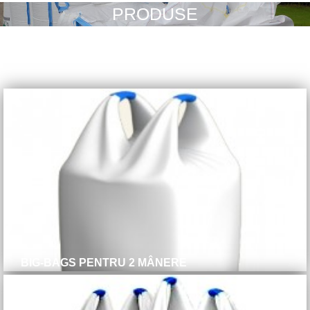
PRODUSE
BIG-BAGS PENTRU 2 MÂNERE