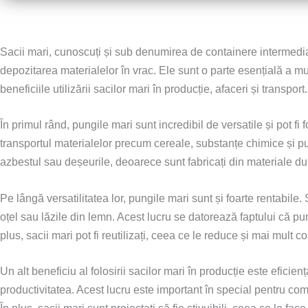
Sacii mari, cunoscuți și sub denumirea de containere intermediare 
depozitarea materialelor în vrac. Ele sunt o parte esențială a mul
beneficiile utilizării sacilor mari în producție, afaceri și transport.
În primul rând, pungile mari sunt incredibil de versatile și pot fi
transportul materialelor precum cereale, substanțe chimice și pu
azbestul sau deșeurile, deoarece sunt fabricați din materiale durab
Pe lângă versatilitatea lor, pungile mari sunt și foarte rentabile
oțel sau lăzile din lemn. Acest lucru se datorează faptului că pun
plus, sacii mari pot fi reutilizați, ceea ce le reduce și mai mult c
Un alt beneficiu al folosirii sacilor mari în producție este eficie
productivitatea. Acest lucru este important în special pentru comp