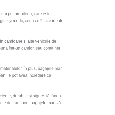
recum polipropilena, care este
gice și medii, ceea ce îi face ideali
din camioane și alte vehicule de
reună într-un camion sau container
materialelor. În plus, bagajele mari
paniile pot avea încredere că
iciente, durabile și sigure, făcându-
anie de transport, bagajele mari vă