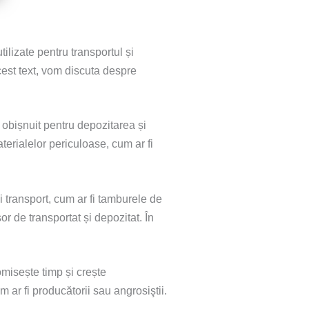
ilizate pentru transportul și
acest text, vom discuta despre
d obișnuit pentru depozitarea și
terialelor periculoase, cum ar fi
i transport, cum ar fi tamburele de
r de transportat și depozitat. În
nomisește timp și crește
 ar fi producătorii sau angrosiştii.