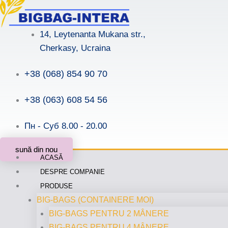
Skip
to
14, Leytenanta Mukana str.,
content
Cherkasy, Ucraina
+38 (068) 854 90 70
+38 (063) 608 54 56
Пн - Суб 8.00 - 20.00
sună din nou
ACASĂ
DESPRE COMPANIE
PRODUSE
BIG-BAGS (CONTAINERE MOI)
BIG-BAGS PENTRU 2 MÂNERE
BIG-BAGS PENTRU 4 MÂNERE