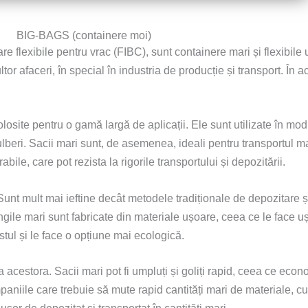
BIG-BAGS (containere moi)
flexibile pentru vrac (FIBC), sunt containere mari și flexibile ut
tor afaceri, în special în industria de producție și transport. În 
 folosite pentru o gamă largă de aplicații. Ele sunt utilizate în mo
lberi. Sacii mari sunt, de asemenea, ideali pentru transportul ma
ile, care pot rezista la rigorile transportului și depozitării.
. Sunt mult mai ieftine decât metodele tradiționale de depozitare ș
gile mari sunt fabricate din materiale ușoare, ceea ce le face ușo
ostul și le face o opțiune mai ecologică.
nța acestora. Sacii mari pot fi umpluți și goliți rapid, ceea ce eco
aniile care trebuie să mute rapid cantități mari de materiale, cum