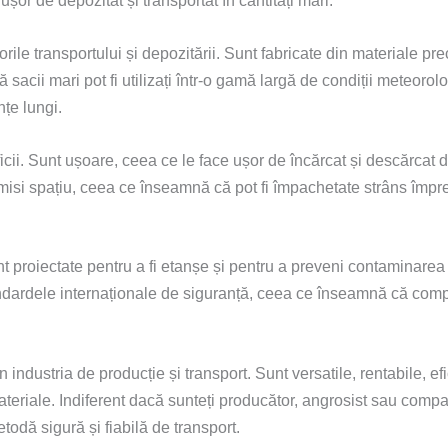
e ușor de depozitat și transportat în cantități mari.
gorile transportului și depozitării. Sunt fabricate din materiale p
sacii mari pot fi utilizați într-o gamă largă de condiții meteorolo
țe lungi.
icii. Sunt ușoare, ceea ce le face ușor de încărcat și descărcat 
omisi spațiu, ceea ce înseamnă că pot fi împachetate strâns împ
t proiectate pentru a fi etanșe și pentru a preveni contaminarea 
standardele internaționale de siguranță, ceea ce înseamnă că com
n industria de producție și transport. Sunt versatile, rentabile, ef
ateriale. Indiferent dacă sunteți producător, angrosist sau comp
todă sigură și fiabilă de transport.