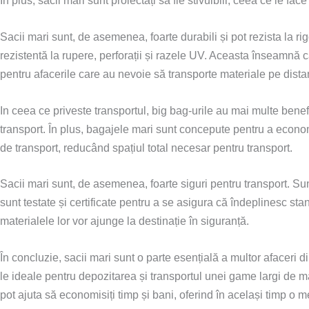
În plus, sacii mari sunt proiectați să fie stivuibili, ceea ce le fac
Sacii mari sunt, de asemenea, foarte durabili și pot rezista la ri
rezistentă la rupere, perforații și razele UV. Aceasta înseamnă că 
pentru afacerile care au nevoie să transporte materiale pe distan
In ceea ce priveste transportul, big bag-urile au mai multe benef
transport. În plus, bagajele mari sunt concepute pentru a econ
de transport, reducând spațiul total necesar pentru transport.
Sacii mari sunt, de asemenea, foarte siguri pentru transport. Sun
sunt testate și certificate pentru a se asigura că îndeplinesc 
materialele lor vor ajunge la destinație în siguranță.
În concluzie, sacii mari sunt o parte esențială a multor afaceri di
le ideale pentru depozitarea și transportul unei game largi de m
pot ajuta să economisiți timp și bani, oferind în același timp o me