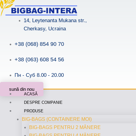
Skip
to
14, Leytenanta Mukana str.,
content
Cherkasy, Ucraina
+38 (068) 854 90 70
+38 (063) 608 54 56
Пн - Суб 8.00 - 20.00
sună din nou
ACASĂ
DESPRE COMPANIE
PRODUSE
BIG-BAGS (CONTAINERE MOI)
BIG-BAGS PENTRU 2 MÂNERE
BIG-BAGS PENTRU 4 MÂNERE