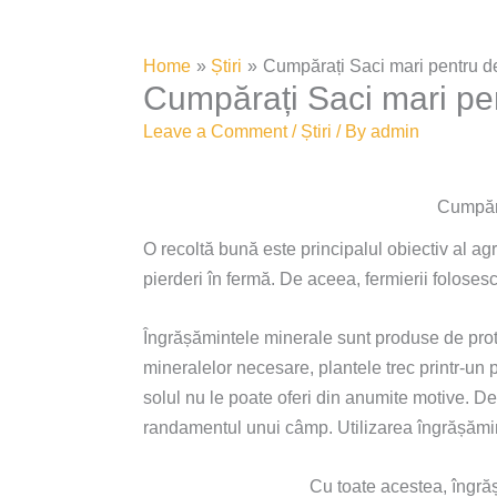
Home
Știri
Cumpărați Saci mari pentru de
Cumpărați Saci mari pen
Leave a Comment
/
Știri
/ By
admin
Cumpăra
O recoltă bună este principalul obiectiv al agri
pierderi în fermă. De aceea, fermierii folose
Îngrășămintele minerale sunt produse de protecț
mineralelor necesare, plantele trec printr-un 
solul nu le poate oferi din anumite motive. De 
randamentul unui câmp. Utilizarea îngrășăminte
Cu toate acestea, îngrăș