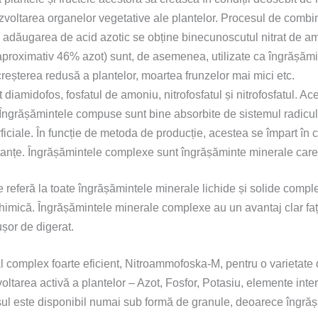
voltarea organelor vegetative ale plantelor. Procesul de combi
adăugarea de acid azotic se obține binecunoscutul nitrat de am
(aproximativ 46% azot) sunt, de asemenea, utilizate ca îngrășămin
creșterea redusă a plantelor, moartea frunzelor mai mici etc.
amidofos, fosfatul de amoniu, nitrofosfatul și nitrofosfatul. Aceș
. Îngrășămintele compuse sunt bine absorbite de sistemul radicular 
uperficiale. În funcție de metoda de producție, acestea se împart 
țe. Îngrășămintele complexe sunt îngrășăminte minerale care con
referă la toate îngrășămintele minerale lichide și solide comple
chimică. Îngrășămintele minerale complexe au un avantaj clar fa
șor de digerat.
complex foarte eficient, Nitroammofoska-M, pentru o varietate d
ltarea activă a plantelor – Azot, Fosfor, Potasiu, elemente int
sul este disponibil numai sub formă de granule, deoarece îngrăș