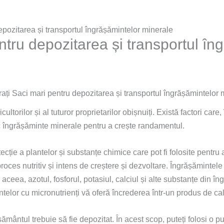
pozitarea și transportul îngrășămintelor minerale
tru depozitarea și transportul în
ți Saci mari pentru depozitarea și transportul îngrășămintelor 
cultorilor și al tuturor proprietarilor obișnuiți. Există factori ca
sc îngrășăminte minerale pentru a crește randamentul.
ie a plantelor și substanțe chimice care pot fi folosite pentru a
proces nutritiv și intens de creștere și dezvoltare. Îngrășăminte
aceea, azotul, fosforul, potasiul, calciul și alte substanțe din î
lor cu micronutrienți vă oferă încrederea într-un produs de calit
ământul trebuie să fie depozitat. În acest scop, puteți folosi o p