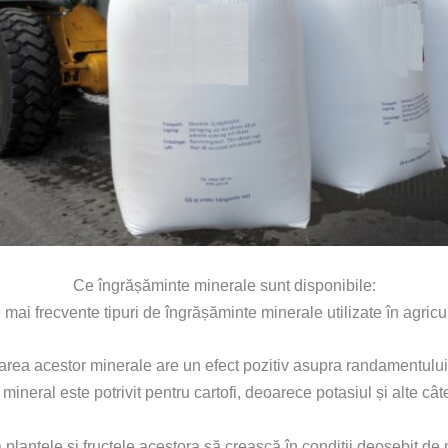
Ce îngrășăminte minerale sunt disponibile:
 mai frecvente tipuri de îngrășăminte minerale utilizate în agricul
zarea acestor minerale are un efect pozitiv asupra randamentului 
mineral este potrivit pentru cartofi, deoarece potasiul și alte câ
 plantele și fructele acestora să crească în condiții deosebit de n