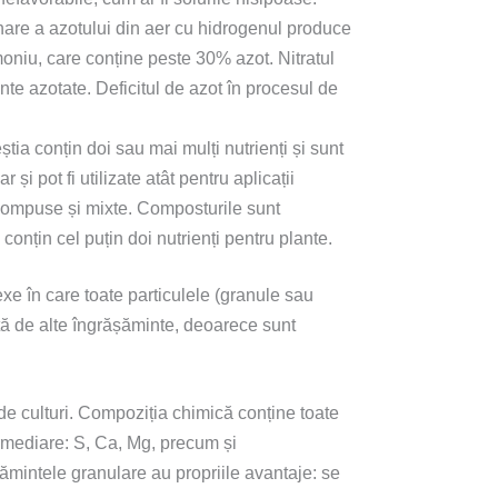
nare a azotului din aer cu hidrogenul produce
oniu, care conține peste 30% azot. Nitratul
te azotate. Deficitul de azot în procesul de
tia conțin doi sau mai mulți nutrienți și sunt
și pot fi utilizate atât pentru aplicații
în compuse și mixte. Composturile sunt
țin cel puțin doi nutrienți pentru plante.
xe în care toate particulele (granule sau
ță de alte îngrășăminte, deoarece sunt
e culturi. Compoziția chimică conține toate
ermediare: S, Ca, Mg, precum și
ămintele granulare au propriile avantaje: se