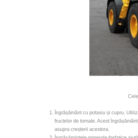
Cele
Îngrășământ cu potasiu și cupru. Utili
fructelor de tomate. Acest îngrășământ 
asupra creșterii acestora.
Îngrășămintele minerale fosfatice ajută