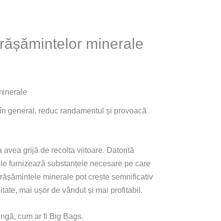
grășămintelor minerale
minerale
re, în general, reduc randamentul și provoacă
 avea grijă de recolta viitoare. Datorită
le le furnizează substanțele necesare pe care
ngrășămintele minerale pot crește semnificativ
ate, mai ușor de vândut și mai profitabil.
ungă, cum ar fi Big Bags.