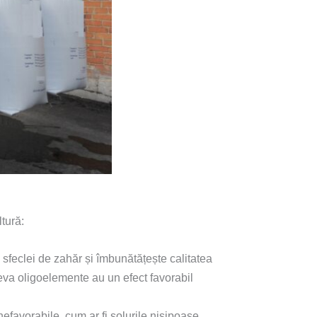
tură:
sfeclei de zahăr și îmbunătățește calitatea
teva oligoelemente au un efect favorabil
efavorabile, cum ar fi solurile nisipoase.