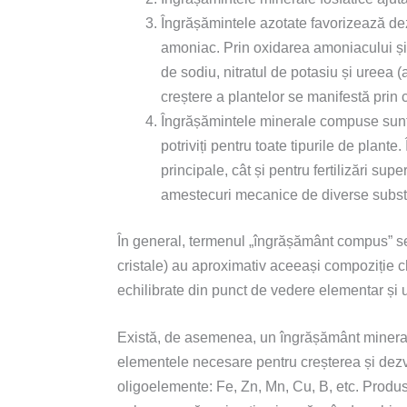
Îngrășămintele azotate favorizează dez
amoniac. Prin oxidarea amoniacului și 
de sodiu, nitratul de potasiu și ureea 
creștere a plantelor se manifestă prin 
Îngrășămintele minerale compuse sunt di
potriviți pentru toate tipurile de plante
principale, cât și pentru fertilizări s
amestecuri mecanice de diverse substan
În general, termenul „îngrășământ compus” se 
cristale) au aproximativ aceeași compoziție 
echilibrate din punct de vedere elementar și u
Există, de asemenea, un îngrășământ mineral 
elementele necesare pentru creșterea și dezvo
oligoelemente: Fe, Zn, Mn, Cu, B, etc. Produ