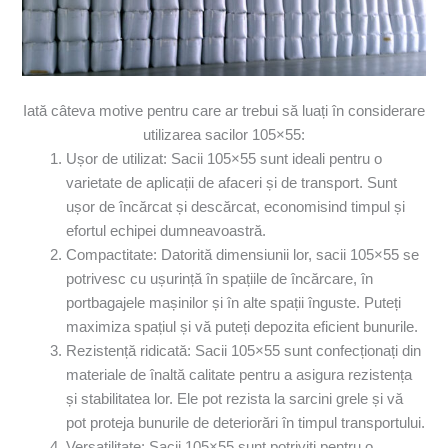
Iată câteva motive pentru care ar trebui să luați în considerare
utilizarea sacilor 105×55:
Ușor de utilizat: Sacii 105×55 sunt ideali pentru o
varietate de aplicații de afaceri și de transport. Sunt
ușor de încărcat și descărcat, economisind timpul și
efortul echipei dumneavoastră.
Compactitate: Datorită dimensiunii lor, sacii 105×55 se
potrivesc cu ușurință în spațiile de încărcare, în
portbagajele mașinilor și în alte spații înguste. Puteți
maximiza spațiul și vă puteți depozita eficient bunurile.
Rezistență ridicată: Sacii 105×55 sunt confecționați din
materiale de înaltă calitate pentru a asigura rezistența
și stabilitatea lor. Ele pot rezista la sarcini grele și vă
pot proteja bunurile de deteriorări în timpul transportului.
Versatilitate: Sacii 105×55 sunt potriviți pentru o