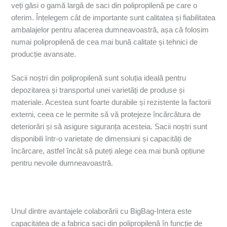
veți găsi o gamă largă de saci din polipropilenă pe care o
oferim. Înțelegem cât de importante sunt calitatea și fiabilitatea
ambalajelor pentru afacerea dumneavoastră, așa că folosim
numai polipropilenă de cea mai bună calitate și tehnici de
producție avansate.
Sacii noștri din polipropilenă sunt soluția ideală pentru
depozitarea și transportul unei varietăți de produse și
materiale. Acestea sunt foarte durabile și rezistente la factorii
externi, ceea ce le permite să vă protejeze încărcătura de
deteriorări și să asigure siguranța acesteia. Sacii noștri sunt
disponibili într-o varietate de dimensiuni și capacități de
încărcare, astfel încât să puteți alege cea mai bună opțiune
pentru nevoile dumneavoastră.
Unul dintre avantajele colaborării cu BigBag-Intera este
capacitatea de a fabrica saci din polipropilenă în funcție de