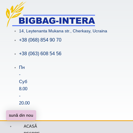
Skip
to
content
14, Leytenanta Mukana str., Cherkasy, Ucraina
+38 (068) 854 90 70
+38 (063) 608 54 56
Пн
-
Суб
8.00
-
20.00
sună din nou
ACASĂ