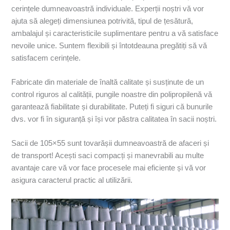
cerințele dumneavoastră individuale. Experții noștri vă vor
ajuta să alegeți dimensiunea potrivită, tipul de țesătură,
ambalajul și caracteristicile suplimentare pentru a vă satisface
nevoile unice. Suntem flexibili și întotdeauna pregătiți să vă
satisfacem cerințele.
Fabricate din materiale de înaltă calitate și susținute de un
control riguros al calității, pungile noastre din polipropilenă vă
garantează fiabilitate și durabilitate. Puteți fi siguri că bunurile
dvs. vor fi în siguranță și își vor păstra calitatea în sacii noștri.
Sacii de 105×55 sunt tovarășii dumneavoastră de afaceri și
de transport! Acești saci compacți și manevrabili au multe
avantaje care vă vor face procesele mai eficiente și vă vor
asigura caracterul practic al utilizării.