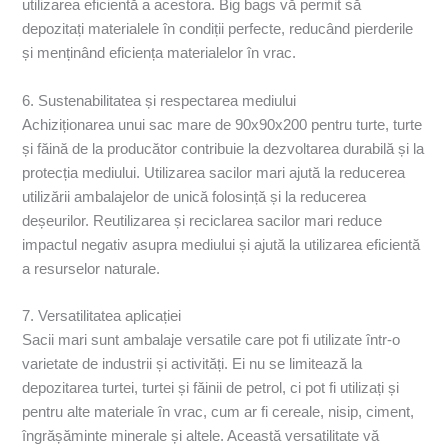
utilizarea eficientă a acestora. Big bags vă permit să
depozitați materialele în condiții perfecte, reducând pierderile
și menținând eficiența materialelor în vrac.
6. Sustenabilitatea și respectarea mediului
Achiziționarea unui sac mare de 90x90x200 pentru turte, turte
și făină de la producător contribuie la dezvoltarea durabilă și la
protecția mediului. Utilizarea sacilor mari ajută la reducerea
utilizării ambalajelor de unică folosință și la reducerea
deșeurilor. Reutilizarea și reciclarea sacilor mari reduce
impactul negativ asupra mediului și ajută la utilizarea eficientă
a resurselor naturale.
7. Versatilitatea aplicației
Sacii mari sunt ambalaje versatile care pot fi utilizate într-o
varietate de industrii și activități. Ei nu se limitează la
depozitarea turtei, turtei și făinii de petrol, ci pot fi utilizați și
pentru alte materiale în vrac, cum ar fi cereale, nisip, ciment,
îngrășăminte minerale și altele. Această versatilitate vă