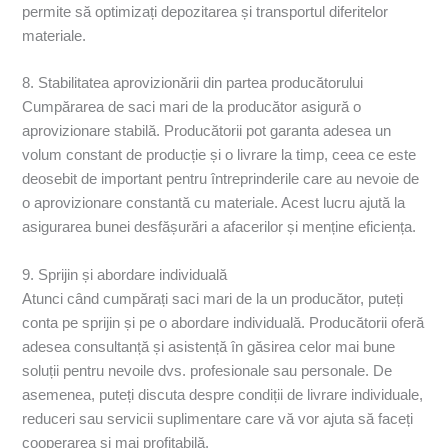
permite să optimizați depozitarea și transportul diferitelor
materiale.
8. Stabilitatea aprovizionării din partea producătorului
Cumpărarea de saci mari de la producător asigură o
aprovizionare stabilă. Producătorii pot garanta adesea un
volum constant de producție și o livrare la timp, ceea ce este
deosebit de important pentru întreprinderile care au nevoie de
o aprovizionare constantă cu materiale. Acest lucru ajută la
asigurarea bunei desfășurări a afacerilor și menține eficiența.
9. Sprijin și abordare individuală
Atunci când cumpărați saci mari de la un producător, puteți
conta pe sprijin și pe o abordare individuală. Producătorii oferă
adesea consultanță și asistență în găsirea celor mai bune
soluții pentru nevoile dvs. profesionale sau personale. De
asemenea, puteți discuta despre condiții de livrare individuale,
reduceri sau servicii suplimentare care vă vor ajuta să faceți
cooperarea și mai profitabilă.