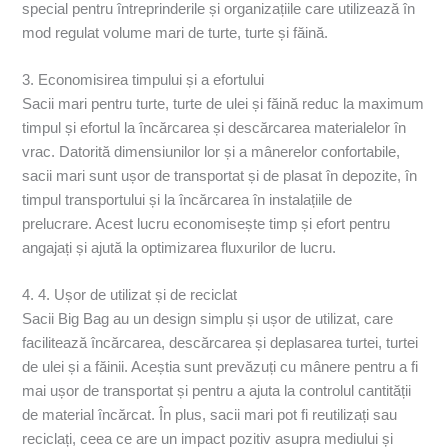
special pentru întreprinderile și organizațiile care utilizează în
mod regulat volume mari de turte, turte și făină.
3. Economisirea timpului și a efortului
Sacii mari pentru turte, turte de ulei și făină reduc la maximum
timpul și efortul la încărcarea și descărcarea materialelor în
vrac. Datorită dimensiunilor lor și a mânerelor confortabile,
sacii mari sunt ușor de transportat și de plasat în depozite, în
timpul transportului și la încărcarea în instalațiile de
prelucrare. Acest lucru economisește timp și efort pentru
angajați și ajută la optimizarea fluxurilor de lucru.
4. 4. Ușor de utilizat și de reciclat
Sacii Big Bag au un design simplu și ușor de utilizat, care
facilitează încărcarea, descărcarea și deplasarea turtei, turtei
de ulei și a făinii. Aceștia sunt prevăzuți cu mânere pentru a fi
mai ușor de transportat și pentru a ajuta la controlul cantității
de material încărcat. În plus, sacii mari pot fi reutilizați sau
reciclați, ceea ce are un impact pozitiv asupra mediului și