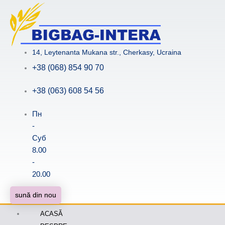
Skip
to
content
14, Leytenanta Mukana str., Cherkasy, Ucraina
+38 (068) 854 90 70
+38 (063) 608 54 56
Пн
-
Суб
8.00
-
20.00
sună din nou
ACASĂ