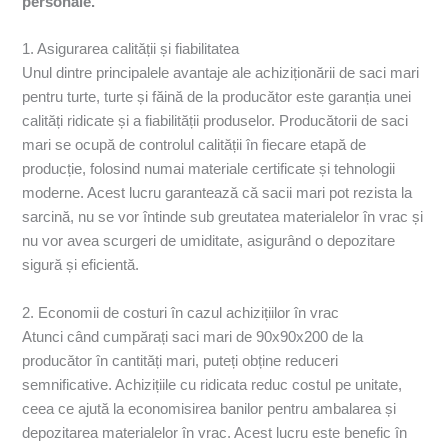
personale.
1. Asigurarea calității și fiabilitatea
Unul dintre principalele avantaje ale achiziționării de saci mari
pentru turte, turte și făină de la producător este garanția unei
calități ridicate și a fiabilității produselor. Producătorii de saci
mari se ocupă de controlul calității în fiecare etapă de
producție, folosind numai materiale certificate și tehnologii
moderne. Acest lucru garantează că sacii mari pot rezista la
sarcină, nu se vor întinde sub greutatea materialelor în vrac și
nu vor avea scurgeri de umiditate, asigurând o depozitare
sigură și eficientă.
2. Economii de costuri în cazul achizițiilor în vrac
Atunci când cumpărați saci mari de 90x90x200 de la
producător în cantități mari, puteți obține reduceri
semnificative. Achizițiile cu ridicata reduc costul pe unitate,
ceea ce ajută la economisirea banilor pentru ambalarea și
depozitarea materialelor în vrac. Acest lucru este benefic în