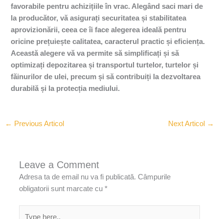
favorabile pentru achizițiile în vrac. Alegând saci mari de
la producător, vă asigurați securitatea și stabilitatea
aprovizionării, ceea ce îi face alegerea ideală pentru
oricine prețuiește calitatea, caracterul practic și eficiența.
Această alegere vă va permite să simplificați și să
optimizați depozitarea și transportul turtelor, turtelor și
făinurilor de ulei, precum și să contribuiți la dezvoltarea
durabilă și la protecția mediului.
←
Previous Articol
Next Articol
→
Leave a Comment
Adresa ta de email nu va fi publicată.
Câmpurile
obligatorii sunt marcate cu
*
Type