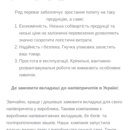
Ряд переваг забезпечує зростання попиту на таку
продукцію, а саме:
Економічність. Низька собівартість продукції та
низькі ціни на залізничні перевезення дозволяють
значно скоротити логістичні витрати.
Надійність і безпека. Гнучка упаковка захистить
ваш товар.
Простота в експлуатації. Кріпильні, вантажно-
розвантажувальні роботи не вимагають особливих
навичок.
Де замовити вкладиші до напівпричепів в Україні:
Звичайно, краще і дешевше замовити вкладиші для свого
напівпричепа у виробника. Такими компаніями є
виробники напіввантажних вкладишів, біг бегів та
поліпропіленових мішків. Наша компанія запустила
власну велику лінію з виробництва гнучкої тари. Також