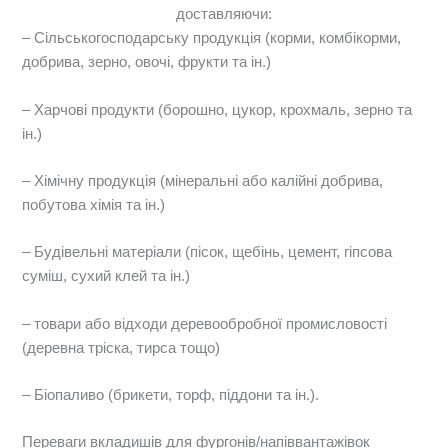
доставляючи:
– Сільськогосподарську продукція (корми, комбікорми,
добрива, зерно, овочі, фрукти та ін.)
– Харчові продукти (борошно, цукор, крохмаль, зерно та
ін.)
– Хімічну продукція (мінеральні або калійні добрива,
побутова хімія та ін.)
– Будівельні матеріали (пісок, щебінь, цемент, гіпсова
суміш, сухий клей та ін.)
– товари або відходи деревообробної промисловості
(деревна тріска, тирса тощо)
– Біопаливо (брикети, торф, піддони та ін.).
Переваги вкладишів для фургонів/напіввантажівок