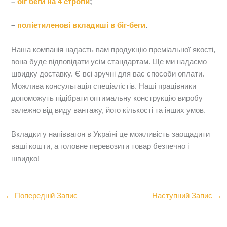
–
біг беги на 4 стропи
;
–
поліетиленові вкладиші в біг-беги
.
Наша компанія надасть вам продукцію преміальної якості,
вона буде відповідати усім стандартам. Ще ми надаємо
швидку доставку. Є всі зручні для вас способи оплати.
Можлива консультація спеціалістів. Наші працівники
допоможуть підібрати оптимальну конструкцію виробу
залежно від виду вантажу, його кількості та інших умов.
Вкладки у напіввагон в Україні це можливість заощадити
ваші кошти, а головне перевозити товар безпечно і
швидко!
←
Попередній Запис
Наступний Запис
→