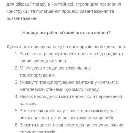
для фіксації товару в контейнері, стропи для посилення
конструкції та полегшення процесу завантаження та
розвантаження.
Навіщо потрібен м’який автоконтейнер?
Купити ламіновану вагонку на напівпричіп необхідно, щоб:
Захистити транспортованих вантажів від опадів та
інших природних явищ.
Мінімізувати сліди вантажу під час
транспортування.
Уникнути транспортування вантажів у контакті з
металевими стінками рухомого складу.
Немає необхідності мити вагон після перевезення
вантажу.
З метою економії часу – звести до мінімуму час
виконання вантажно-розвантажувальних робіт.
Знизити вартості транспортування сипучих, рідких і
сипучих вантажів.