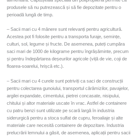
produsele să nu putrezească și să fie depozitate pentru o
perioadă lungă de timp.
– Sacii mari cu 4 mânere sunt relevanți pentru agricultură.
Acestea pot fi folosite pentru a transporta furaje, semințe,
culturi, sol, legume și fructe. De asemenea, puteți cumpăra
saci mari de 1000 de kilograme pentru îngrășăminte, precum
și pentru îndepărtarea deșeurilor agricole (viță de vie, coji de
floarea-soarelui, hrișcă etc.).
– Sacii mari cu 4 curele sunt potriviți ca saci de construcții
pentru colectarea gunoiului, transportul cărămizilor, pavajelor,
argilei expandate, cimentului, pietrei concasate, nisipului,
chitului și altor materiale uscate în vrac. Astfel de containere
cu patru benzi sunt utilizate pe scară largă în industria
siderurgică pentru a stoca sulfat de cupru, feroaliaje și alte
materiale care necesită containere de depozitare. Industria
prelucrării lemnului a găsit, de asemenea, aplicații pentru sacii