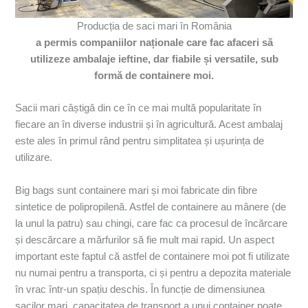
Producția de saci mari în România
a permis companiilor naționale care fac afaceri să
utilizeze ambalaje ieftine, dar fiabile și versatile, sub
formă de containere moi.
Sacii mari câștigă din ce în ce mai multă popularitate în
fiecare an în diverse industrii și în agricultură. Acest ambalaj
este ales în primul rând pentru simplitatea și ușurința de
utilizare.
Big bags sunt containere mari și moi fabricate din fibre
sintetice de polipropilenă. Astfel de containere au mânere (de
la unul la patru) sau chingi, care fac ca procesul de încărcare
și descărcare a mărfurilor să fie mult mai rapid. Un aspect
important este faptul că astfel de containere moi pot fi utilizate
nu numai pentru a transporta, ci și pentru a depozita materiale
în vrac într-un spațiu deschis. În funcție de dimensiunea
sacilor mari, capacitatea de transport a unui container poate