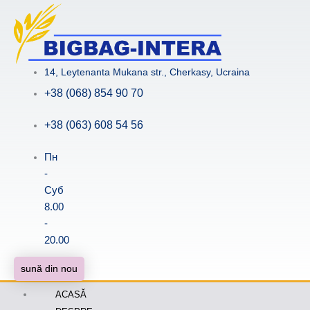
Skip
to
content
14, Leytenanta Mukana str., Cherkasy, Ucraina
+38 (068) 854 90 70
+38 (063) 608 54 56
Пн
-
Суб
8.00
-
20.00
sună din nou
ACASĂ