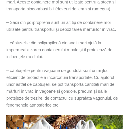
mari. Aceste containere moi sunt utilizate pentru a stoca și
transporta biocombustibili (deșeuri de lemn și rumeguș).
– Sacii din polipropilenă sunt un alt tip de containere moi
utilizate pentru transportul și depozitarea mărfurilor în vrac.
– căptușelile din polipropilenă din sacii mari ajută la
impermeabilizarea containerului moale și îl protejează de
influențele mediului.
– căptușelile pentru vagoane de gondolă sunt un mijloc
eficient de protecție a încărcăturii transportate. Cu ajutorul
unor astfel de căptușeli, se pot transporta cantități mari de
mărfuri în vrac în vagoane și gondole, precum și să le
protejeze de trezire, de contactul cu suprafața vagonului, de
fenomenele atmosferice etc.