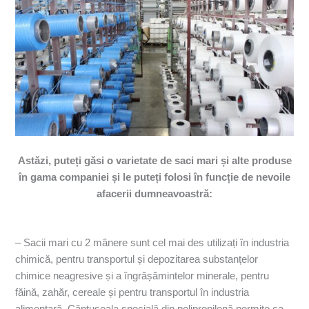
Astăzi, puteți găsi o varietate de saci mari și alte produse
în gama companiei și le puteți folosi în funcție de nevoile
afacerii dumneavoastră:
– Sacii mari cu 2 mânere sunt cel mai des utilizați în industria
chimică, pentru transportul și depozitarea substanțelor
chimice neagresive și a îngrășămintelor minerale, pentru
făină, zahăr, cereale și pentru transportul în industria
alimentară. Căptușeala specială din polipropilenă permite ca