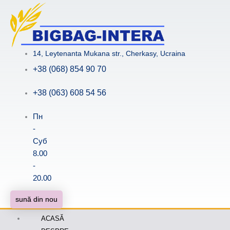
Skip
to
content
14, Leytenanta Mukana str., Cherkasy, Ucraina
+38 (068) 854 90 70
+38 (063) 608 54 56
Пн
-
Суб
8.00
-
20.00
sună din nou
ACASĂ